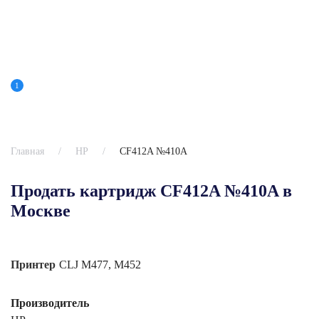
1
Главная
HP
CF412A №410A
Продать картридж CF412A №410A в
Москве
Принтер
CLJ M477, M452
Производитель