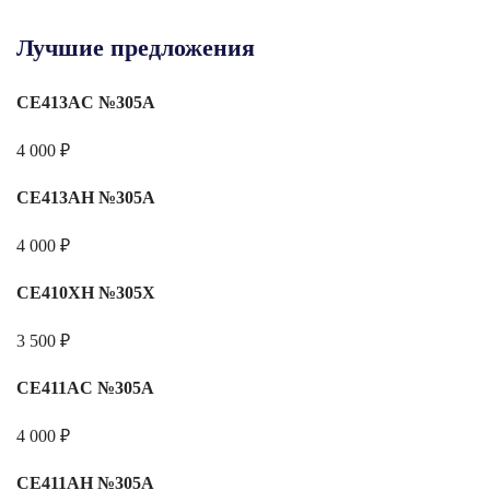
Лучшие предложения
CE413AC №305A
4 000
₽
CE413AH №305A
4 000
₽
CE410XH №305X
3 500
₽
CE411AC №305A
4 000
₽
CE411AH №305A