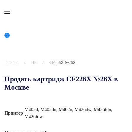
1
Главная
HP
CF226X №26X
Продать картридж CF226X №26X в
Москве
M402d, M402dn, M402n, M426dw, M426fdn,
Принтер
M426fdw